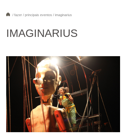
/ fazer / principais eventos / imaginarius
1
2
3
4
5
6
7
8
IMAGINARIUS