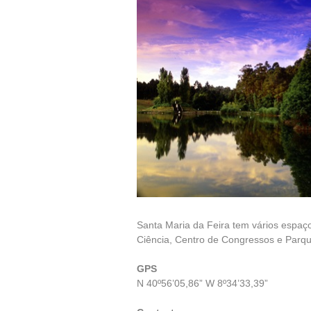
Santa Maria da Feira tem vários espaç
Ciência, Centro de Congressos e Parq
GPS
N 40º56’05,86” W 8º34’33,39”