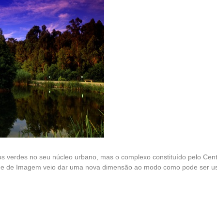
os verdes no seu núcleo urbano, mas o complexo constituído pelo Cen
ue de Imagem veio dar uma nova dimensão ao modo como pode ser us