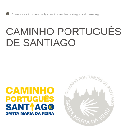
/ conhecer / turismo religioso / caminho português de santiago
1
2
3
4
5
6
7
8
CAMINHO PORTUGUÊS
DE SANTIAGO