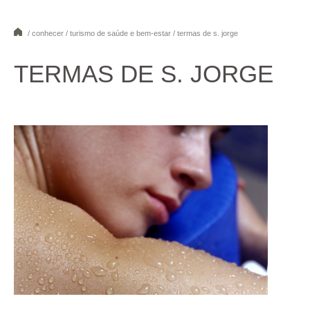
/ conhecer / turismo de saúde e bem-estar / termas de s. jorge
1
2
3
4
5
6
7
8
TERMAS DE S. JORGE