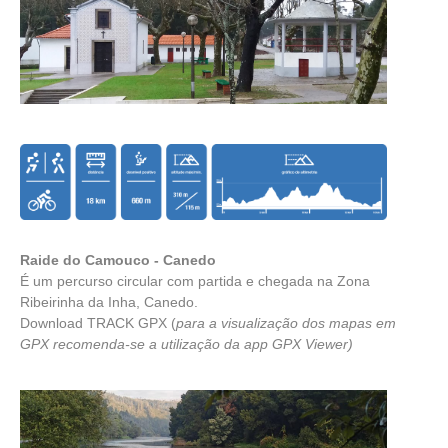
Raide do Camouco - Canedo
É um percurso circular com partida e chegada na Zona
Ribeirinha da Inha, Canedo.
Download TRACK GPX
(
para a visualização dos mapas em
GPX recomenda-se a utilização da app
GPX Viewer
)