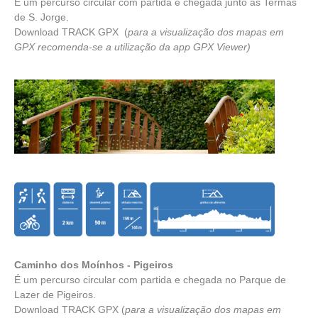
É um percurso circular com partida e chegada junto às Termas
de S. Jorge.
Download TRACK GPX
(
para a visualização dos mapas em
GPX recomenda-se a utilização da app
GPX Viewer
)
Caminho dos Moínhos - Pigeiros
É um percurso circular com partida e chegada no Parque de
Lazer de Pigeiros.
Download TRACK GPX
(
para a visualização dos mapas em