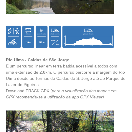
Rio Uíma - Caldas de São Jorge
É um percurso linear em terra batida acessível a todos com
uma extensão de 2,8km. O percurso percorre a margem do Rio
Uíma desde as Termas de Caldas de S. Jorge até ao Parque de
Lazer de Pigeiros.
Download TRACK GPX
(
para a visualização dos mapas em
GPX recomenda-se a utilização da app
GPX Viewer
)