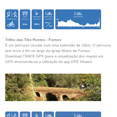
Trilho das Três Pontes - Fornos
É um percurso circular com uma extensão de 10km. O percurso
tem início e fim no largo da Igreja Matriz de Fornos.
Download TRACK GPX
(
para a visualização dos mapas em
GPX recomenda-se a utilização da app
GPX Viewer
)