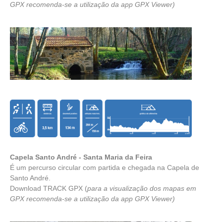
GPX recomenda-se a utilização da app
GPX Viewer
)
Capela Santo André - Santa Maria da Feira
É um percurso circular com partida e chegada na Capela de
Santo André.
Download TRACK GPX
(
para a visualização dos mapas em
GPX recomenda-se a utilização da app
GPX Viewer
)