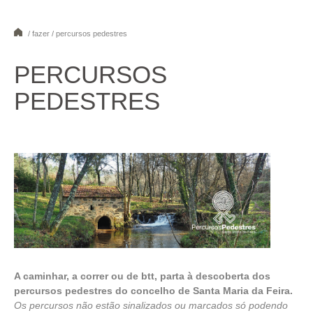
/ fazer / percursos pedestres
1
2
3
4
5
6
7
8
PERCURSOS
PEDESTRES
A caminhar, a correr ou de btt, parta à descoberta dos
percursos pedestres do concelho de Santa Maria da Feira.
Os percursos não estão sinalizados ou marcados só podendo