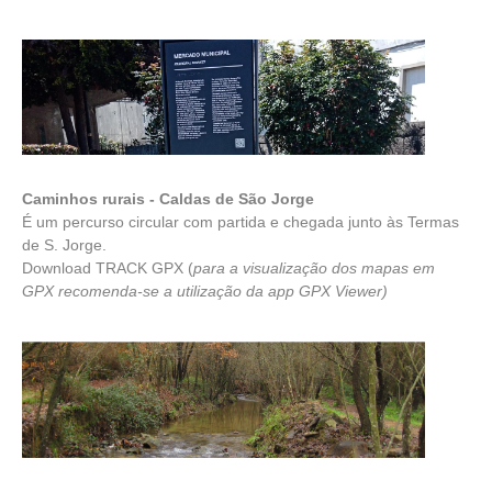
Caminhos rurais - Caldas de São Jorge
É um percurso circular com partida e chegada junto às Termas
de S. Jorge.
Download TRACK GPX
(
para a visualização dos mapas em
GPX recomenda-se a utilização da app
GPX Viewer
)